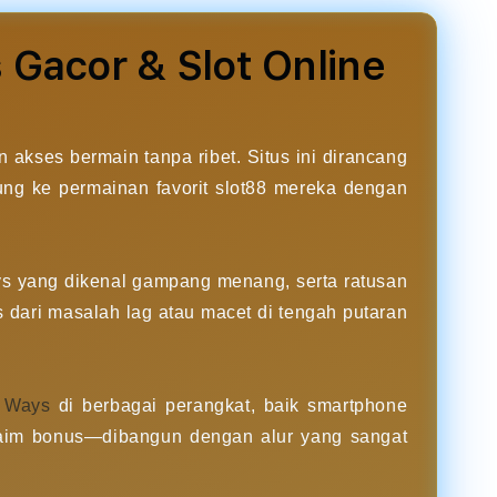
Gacor & Slot Online
kses bermain tanpa ribet. Situs ini dirancang
ng ke permainan favorit slot88 mereka dengan
s yang dikenal gampang menang, serta ratusan
 dari masalah lag atau macet di tengah putaran
 Ways
di berbagai perangkat, baik smartphone
laim bonus—dibangun dengan alur yang sangat