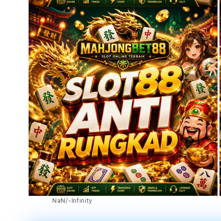
Open
media
6
in
modal
Open
of
NaN
/
-Infinity
media
8