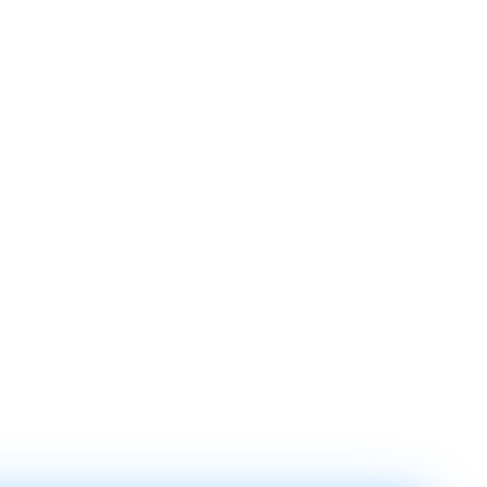
Eksklusif
Eksklusif