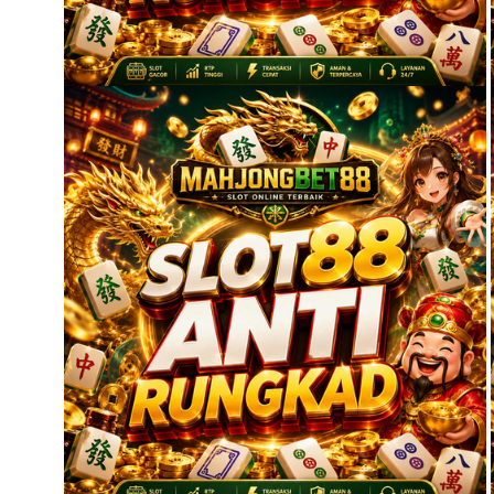
Open
media
4
in
modal