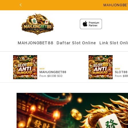
MAHJONGBET88
MAHJONGBET88
Daftar Slot Online
Link Slot Onl
NEW
NEW
MAHJONGBET88
SLOT88
From $8.008 SGD
From $88
Skip to
product
information