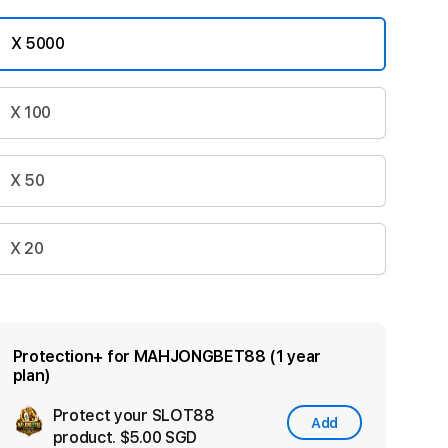
X 5000
X 100
X 50
X 20
Protection+ for MAHJONGBET88 (1 year
plan)
Protect your SLOT88
Add
Add
product.
$5.00 SGD
Apple