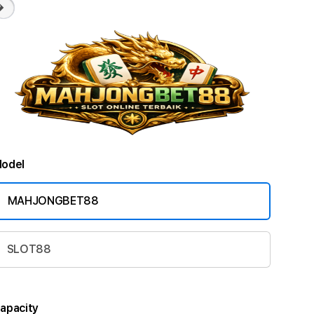
�
odel
MAHJONGBET88
SLOT88
apacity