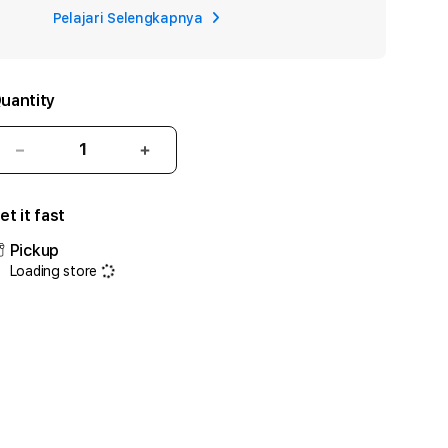
Pelajari Selengkapnya
Care
uantity
Decrease
Increase
quantity
quantity
for
for
et it fast
MAHJONGBET88
MAHJONGBET88
:
:
Pickup
Situs
Situs
Loading store
Slot88
Slot88
Mahjong
Mahjong
Ways
Ways
Gacor
Gacor
&
&
Slot
Slot
Online
Online
Promo
Promo