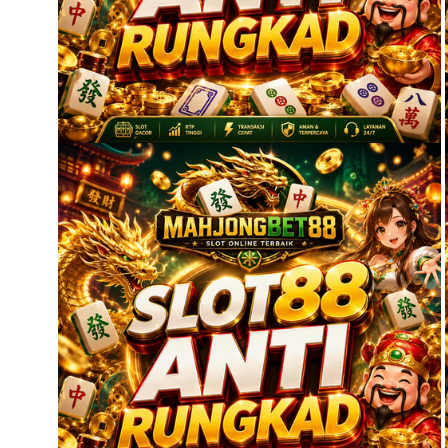
Open
media
2
in
modal