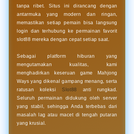
tanpa ribet. Situs ini dirancang dengan
antarmuka yang modern dan ringan,
memastikan setiap pemain bisa langsung
login dan terhubung ke permainan favorit
slot88 mereka dengan cepat setiap saat.
Sebagai platform hiburan yang
mengutamakan kualitas, kami
menghadirkan keseruan game Mahjong
Ways yang dikenal gampang menang, serta
ratusan koleksi
Slot88
anti rungkad.
Seluruh permainan didukung oleh server
yang stabil, sehingga Anda terbebas dari
masalah lag atau macet di tengah putaran
yang krusial.