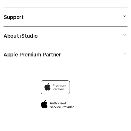
TOGEL
Support
AppleCare+
SLOT ONLINE
Corporate
TOGEL
About iStudio
My Account
SLOT88
SLOT
Collection & Delivery
Elush Service Provider
TOGEL TERPERCAYA
Apple Premium Partner
About Us
Returns & Exchanges
Financing Options
SITUS RESMI TERPERCAYA
Find an iStudio near you
Contact Us
Trade-in
SITUS RESMI
Why Shop at iStudio
FAQ
Traveller’s Reservation
photoprime.org
Privacy Policy
Site Terms of Use