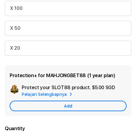
X 100
X 50
X 20
Protection+ for MAHJONGBET88 (1 year plan)
Protect your SLOT88 product.
$5.00 SGD
Add
Pelajari Selengkapnya
Apple
Care
Add
Quantity