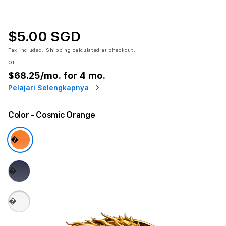
$5.00 SGD
Tax included.
Shipping
calculated at checkout.
or
$68.25
/mo. for 4 mo.
Pelajari Selengkapnya
Color
- Cosmic Orange
�
�
�