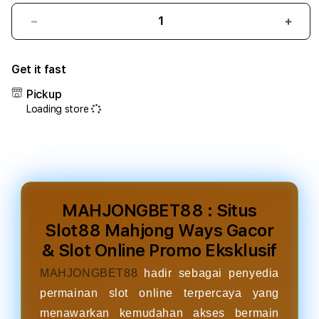
Decrease
Incr
quantity
quant
for
for
Get it fast
MAHJONGBET88
MAH
:
:
Pickup
Situs
Situs
Loading store
Slot88
Slot
Mahjong
Mahj
Ways
Ways
Gacor
Gaco
&
&
Slot
Slot
Online
Onlin
MAHJONGBET88 : Situs
Promo
Prom
Slot88 Mahjong Ways Gacor
Eksklusif
Ekskl
& Slot Online Promo Eksklusif
MAHJONGBET88
hadir sebagai penyedia
permainan slot online terpercaya yang
menawarkan kemudahan akses bermain