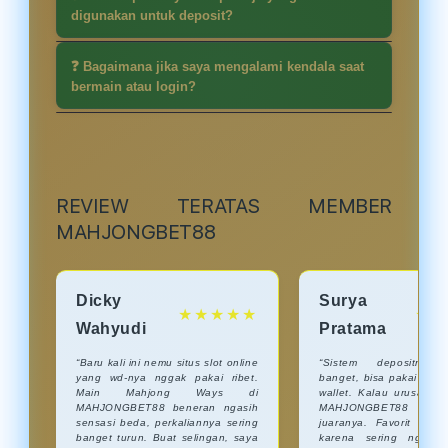
kerahasiaannya saat asyik bermain.
menghadirkan permainan dengan
digunakan untuk deposit?
Fitur ini memberikan peluang
kualitas visual modern, efek suara
kemenangan yang tinggi, sehingga
Untuk mempermudah akses taruhan
imersif, serta RTP (Return to Player)
❓ Bagaimana jika saya mengalami kendala saat
game ini sering dijuluki sebagai
slot online Anda, MAHJONGBET88
bermain atau login?
yang tinggi. Bermain Slot88 di
permainan "anti rungkad" oleh
mendukung berbagai metode transaksi
MAHJONGBET88 memberikan Anda
Anda tidak perlu khawatir, karena
komunitas slot online.
yang cepat dan aman. Anda bisa
peluang besar untuk memicu fitur bonus
MAHJONGBET88 menyediakan
melakukan deposit dan withdraw
menarik seperti Free Spins dan Jackpot
layanan Customer Service profesional
melalui transfer bank lokal, berbagai
REVIEW TERATAS MEMBER
Progresif.
yang beroperasi 24/7. Anda bisa
pilihan e-wallet terpopuler, hingga
MAHJONGBET88
langsung menghubungi mereka melalui
menggunakan pulsa.
fitur Live Chat untuk mendapatkan
bantuan seputar pendaftaran, login,
Dicky
Surya
★★★★★
★★
transaksi, maupun info seputar Slot88
Wahyudi
Pratama
dan Mahjong Ways.
“Baru kali ini nemu situs slot online
“Sistem depositnya 
yang wd-nya nggak pakai ribet.
banget, bisa pakai puls
Main Mahjong Ways di
wallet. Kalau urusan slo
MAHJONGBET88 beneran ngasih
MAHJONGBET88 
sensasi beda, perkaliannya sering
juaranya. Favorit saya
banget turun. Buat selingan, saya
karena sering ngasih 